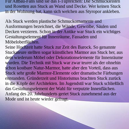
Für Altbau-Fans sind sie das I-Tüpfelchen: Die Schmuckleisten
und Rosetten aus Stuck an Wand und Decke. Wer keinen Stuck
in der Wohnung hat, kann sich welchen aus Styropor ankleben.
Als Stuck werden plastische Schmuckornamente und
Ausformungen bezeichnet, die Wände, Gewölbe, Säulen und
Decken verzieren. Schon in der Antike war Stuck ein wichtiges
Gestaltungselement für Innenräume, Fassaden und
Möbeloberflächen.
Seine Hochzeit hatte Stuck zur Zeit des Barock. So genannte
Stuckateure stellten sogar künstlichen Marmor aus Stuck her, aus
dem wiederum Möbel oder Dekorationselemente für Innenräume
wurden. Die Technik mit Stuck war zwar teurer als der ohnehin
schon kostbare Natur-Marmor, hatte aber den Vorteil, dass aus
Stuck sehr große Marmor-Elemente oder dramatische Färbungen
entstanden. Gründerzeit und Historismus brachten Stuck zurück
in die Köpfe der Architekten. Im Jugendstil war Stuck schließlich
das Gestaltungselement der Wahl für verputzte Innenflächen.
Anfang des 20. Jahrhunderts geriet Stuck zunehmend aus der
Mode und ist heute wieder gefragt.