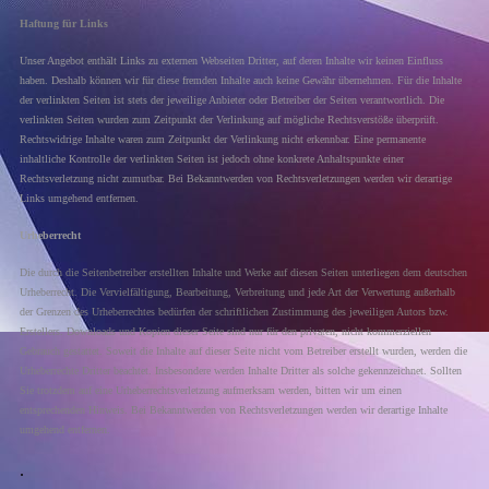
Haftung für Links
Unser Angebot enthält Links zu externen Webseiten Dritter, auf deren Inhalte wir keinen Einfluss
haben. Deshalb können wir für diese fremden Inhalte auch keine Gewähr übernehmen. Für die Inhalte
der verlinkten Seiten ist stets der jeweilige Anbieter oder Betreiber der Seiten verantwortlich. Die
verlinkten Seiten wurden zum Zeitpunkt der Verlinkung auf mögliche Rechtsverstöße überprüft.
Rechtswidrige Inhalte waren zum Zeitpunkt der Verlinkung nicht erkennbar. Eine permanente
inhaltliche Kontrolle der verlinkten Seiten ist jedoch ohne konkrete Anhaltspunkte einer
Rechtsverletzung nicht zumutbar. Bei Bekanntwerden von Rechtsverletzungen werden wir derartige
Links umgehend entfernen.
Urheberrecht
Die durch die Seitenbetreiber erstellten Inhalte und Werke auf diesen Seiten unterliegen dem deutschen
Urheberrecht. Die Vervielfältigung, Bearbeitung, Verbreitung und jede Art der Verwertung außerhalb
der Grenzen des Urheberrechtes bedürfen der schriftlichen Zustimmung des jeweiligen Autors bzw.
Erstellers. Downloads und Kopien dieser Seite sind nur für den privaten, nicht kommerziellen
Gebrauch gestattet. Soweit die Inhalte auf dieser Seite nicht vom Betreiber erstellt wurden, werden die
Urheberrechte Dritter beachtet. Insbesondere werden Inhalte Dritter als solche gekennzeichnet. Sollten
Sie trotzdem auf eine Urheberrechtsverletzung aufmerksam werden, bitten wir um einen
entsprechenden Hinweis. Bei Bekanntwerden von Rechtsverletzungen werden wir derartige Inhalte
umgehend entfernen.
.