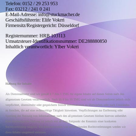
Telefon: 0152 / 29 253 953
Fax: 03212 / 241 0 241
E-Mail-Adresse: info@stuckmacher.de
Geschäftsführerin: Elife Vokrri
Firmensitz/Registergericht: Düsseldorf
Registernummer: HRB 103113
Umsatzsteuer-Identifikationsnummer: DE288880850
Inhaltlich verantwortlich: Ylber Vokrri
Haftung für Inhalte
Als Diensteanbieter sind wir gemäß § 7 Abs.1 TMG für eigene Inhalte auf diesen Seiten nach den
allgemeinen Gesetzen verantwortlich. Nach §§ 8 bis 10 TMG sind wir als Diensteanbieter jedoch nicht
verpflichtet, übermittelte oder gespeicherte fremde Informationen zu überwachen oder nach Umständen
zu forschen, die auf eine rechtswidrige Tätigkeit hinweisen. Verpflichtungen zur Entfernung oder
Sperrung der Nutzung von Informationen nach den al
lg
emeinen Gesetzen bleiben hiervon unberührt.
Eine diesbezügliche Haftung ist jedoch erst ab dem Zeitpunkt der Kenntnis einer konkreten
Rechtsverletzung möglich. Bei Bekanntwerden von entsprechenden Rechtsverletzungen werden wir
diese Inhalte umgehend entfernen.